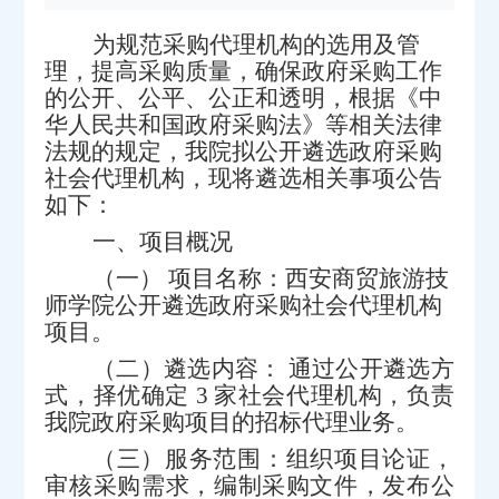
为规范采购代理机构的选用及管
理，提高采购质量，
确保
政府采购
工作
的公开、公平
、
公正和透明，
根据
《中
华人民共和国政府采购法》等相关法律
法规
的规定
，我
院拟公开遴选
政府采购
社会代理机构，现将
遴选相关
事项公告
如下：
一、项目概况
（一）
项目名称：
西安商贸旅游技
师学院公开遴选政府采购社会代理机构
项目
。
（
二
）
遴选内容
：
通过公开遴选方
式，择优确定
3
家社会代理机构，
负责
我院政府采购项目的招标代理业务。
（三）服务范围：组织项目论证，
审核采购需求，编制采购文件，发布公