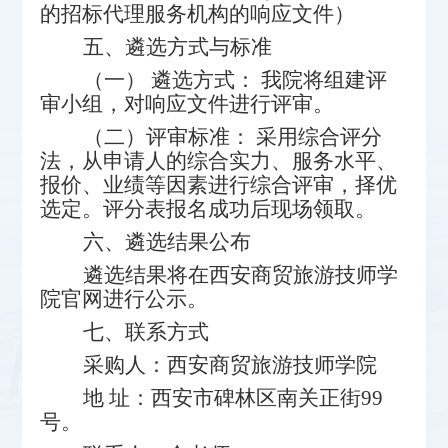
的招标代理服务机构的响应文件）
五
、遴选方式与标准
（
一
）
遴选方式：
我
院
将组建评
审小组，对
响应
文件进行评审。
（
二
）
评审标准：
采用综合评分
法，从申请人的综合实力、服务水平、
报价
、
业绩
等因素进行综合
评审
，择优
选定。
评分表报名成功后现场领取。
六
、遴选结果公布
遴选结果将在
西安商贸旅游技师学
院官网
进行公示。
七
、联系方式
采购人：
西安商贸旅游技师学院
地
址：
西安市碑林区南关正街
99
号。