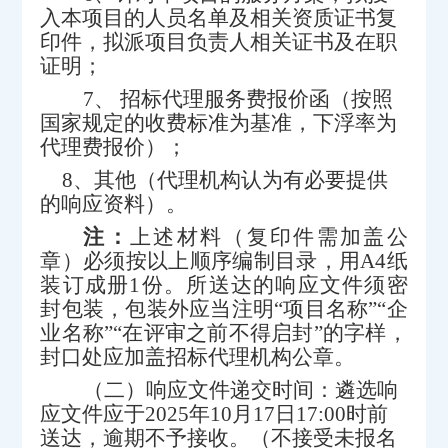
入本项目的人员名单及相关资质证书复
印件，拟派项目负责人相关证书及在职
证明
；
7
、
招标代理服务费报价函
（
按照
国家
规定的
收费
标准
为基准，下浮率为
代理费报价）
；
8
、其他（代理机构认为有必要提供
的响应资料）。
注：
上述材料（复印件需加盖公
章）必须按以上顺序编制目录，用
A4
纸
装订成册
1
份。所送达的响应文件须密
封包装，包装外应当注明“项目名称”“企
业名称”“在评审之前不得启封”的字样，
封口处应加盖招标代理机构公章。
（二）响应文件递交时间：遴选响
应文件应于
2025
年
10
月
17
日
17:00
时
前
送达，逾期不予接收。（不接受未报名