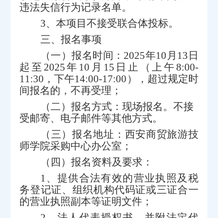
违法失信行为记录名单。
3、
本项目不接受联合体投标。
三、报名事项
（一）报名时间：
2025
年
10
月
13
日
起至
2025
年
10
月
15
日止（
上午
8
:00-
11:30
，下午
14:
0
0-17:00
），超过规定时
间报名的，不再受理；
（二）报名方式：
现场
报名
。不接
受邮寄、电子邮件等其他方式。
（三）报名地址：西安商贸旅游技
师学院采购中心办公室；
（四）报名资料及要求：
1、
提供合法有效的营业执照及税
务登记证、组织机构代码证或三证合一
的营业执照副本等证明文件；
2、
法人代表授权书，并附法定代