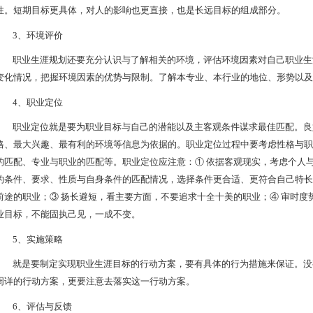
性。短期目标更具体，对人的影响也更直接，也是长远目标的组成部分。
3、环境评价
职业生涯规划还要充分认识与了解相关的环境，评估环境因素对自己职业生
变化情况，把握环境因素的优势与限制。了解本专业、本行业的地位、形势以及
4、职业定位
职业定位就是要为职业目标与自己的潜能以及主客观条件谋求最佳匹配。良
格、最大兴趣、最有利的环境等信息为依据的。职业定位过程中要考虑性格与职
的匹配、专业与职业的匹配等。职业定位应注意：① 依据客观现实，考虑个人
的条件、要求、性质与自身条件的匹配情况，选择条件更合适、更符合自己特长
前途的职业；③ 扬长避短，看主要方面，不要追求十全十美的职业；④ 审时
业目标，不能固执己见，一成不变。
5、实施策略
就是要制定实现职业生涯目标的行动方案，要有具体的行为措施来保证。没
周详的行动方案，更要注意去落实这一行动方案。
6、评估与反馈